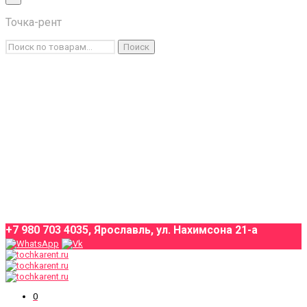
×
Точка-рент
Каталог товаров
Искать:
Поиск
Условия аренды
О компании
Оплата и доставка
Контакты
+7 980 703 4035, Ярославль, ул. Нахимсона 21-а
0