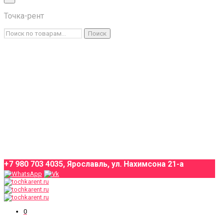
×
Точка-рент
Каталог товаров
Искать:
Поиск
Условия аренды
О компании
Оплата и доставка
Контакты
+7 980 703 4035, Ярославль, ул. Нахимсона 21-а
0