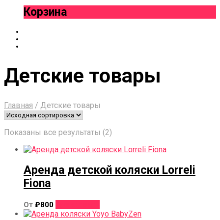
Корзина
Детские товары
Главная
/
Детские товары
Показаны все результаты (2)
Аренда детской коляски Lorreli
Fiona
Этот
Арендовать
От
₽
800
товар