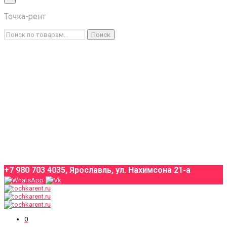
×
Точка-рент
Каталог товаров
Искать:
Поиск
Условия аренды
О компании
Оплата и доставка
Контакты
+7 980 703 4035, Ярославль, ул. Нахимсона 21-а
0