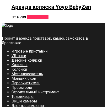
имеет
несколько
Аренда коляски Yoyo BabyZen
вариаций.
Опции
Этот
Арендовать
От
₽
799
можно
товар
выбрать
имеет
на
несколько
странице
вариаций.
товара.
Прокат и аренда приставок, камер, самокатов в
Опции
Ярославле.
можно
выбрать
Игровые приставки
на
VR-очки
странице
Детские коляски
товара.
Кальяны
Колонки
Металлоискатель
Мойщик окон
Пароочиститель
Проекторы
Строительный инструмент
Телевизоры
Экшн камеры
Электросамокаты