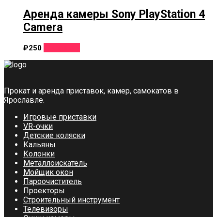
Аренда камеры Sony PlayStation 4
Camera
В корзину
₽
250
Прокат и аренда приставок, камер, самокатов в
Ярославле.
Игровые приставки
VR-очки
Детские коляски
Кальяны
Колонки
Металлоискатель
Мойщик окон
Пароочиститель
Проекторы
Строительный инструмент
Телевизоры