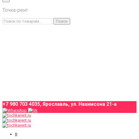
×
Точка-рент
Каталог товаров
Искать:
Поиск
Условия аренды
О компании
Оплата и доставка
Контакты
+7 980 703 4035, Ярославль, ул. Нахимсона 21-а
0