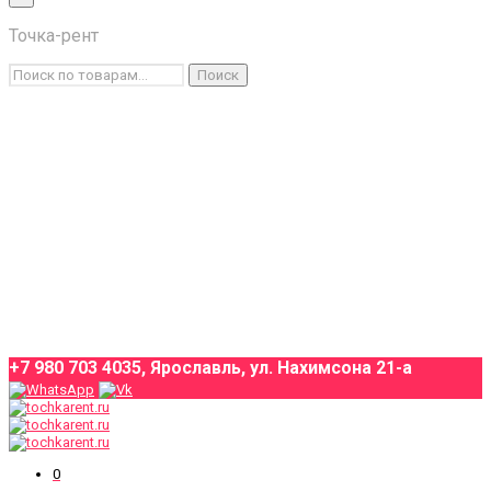
×
Точка-рент
Каталог товаров
Искать:
Поиск
Условия аренды
О компании
Оплата и доставка
Контакты
+7 980 703 4035, Ярославль, ул. Нахимсона 21-а
0