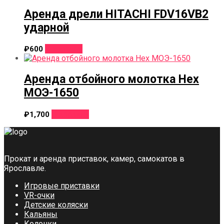
Аренда дрели HITACHI FDV16VB2
ударной
В корзину
₽
600
Аренда отбойного молотка Hex
МОЭ-1650
В корзину
₽
1,700
Прокат и аренда приставок, камер, самокатов в
Ярославле.
Игровые приставки
VR-очки
Детские коляски
Кальяны
Колонки