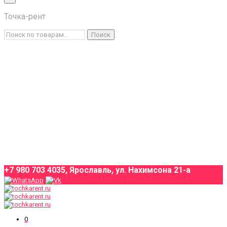
×
Точка-рент
Каталог товаров
Искать:
Поиск
Условия аренды
О компании
Оплата и доставка
Контакты
+7 980 703 4035, Ярославль, ул. Нахимсона 21-а
0