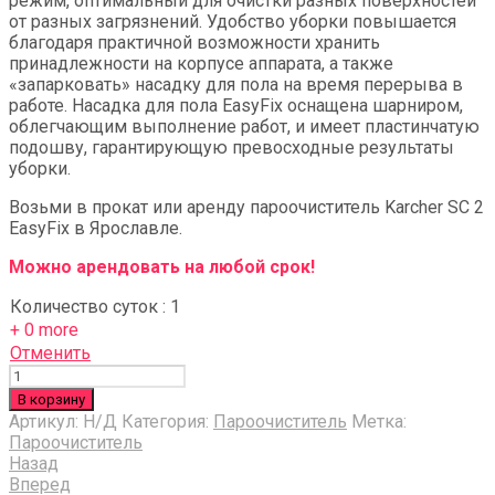
режим, оптимальный для очистки разных поверхностей
от разных загрязнений. Удобство уборки повышается
благодаря практичной возможности хранить
принадлежности на корпусе аппарата, а также
«запарковать» насадку для пола на время перерыва в
работе. Насадка для пола
EasyFix
оснащена шарниром,
облегчающим выполнение работ, и имеет пластинчатую
подошву, гарантирующую превосходные результаты
уборки.
Возьми в прокат или аренду пароочиститель Karcher SC 2
EasyFix в Ярославле.
Можно арендовать на любой срок!
Количество суток
:
1
+ 0 more
Отменить
Количество
В корзину
Артикул:
Н/Д
Категория:
Пароочиститель
Метка:
Пароочиститель
Назад
Вперед