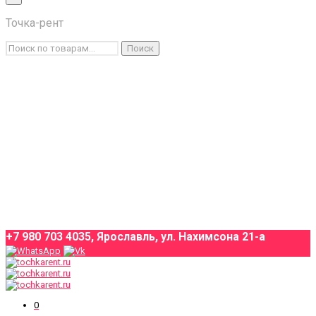
×
Точка-рент
Каталог товаров
Искать:
Поиск
Условия аренды
О компании
Оплата и доставка
Контакты
+7 980 703 4035, Ярославль, ул. Нахимсона 21-а
0