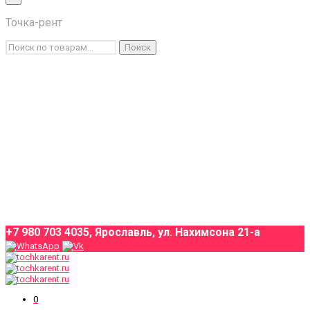
×
Точка-рент
Каталог товаров
Искать:
Поиск
Условия аренды
О компании
Оплата и доставка
Контакты
+7 980 703 4035, Ярославль, ул. Нахимсона 21-а
0