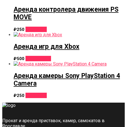
Аренда контролера движения PS
MOVE
В корзину
₽
250
Аренда игр для Xbox
Этот
Арендовать
₽
500
товар
имеет
несколько
Аренда камеры Sony PlayStation 4
вариаций.
Camera
Опции
можно
В корзину
₽
250
выбрать
на
странице
товара.
Прокат и аренда приставок, камер, самокатов в
Ярославле.