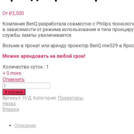
От
₽
2,500
Компания BenQ разработала совместно с Philips техноло
в зависимости от режима использования и типа проециру
службы лампы увеличивается.
Возьми в прокат или аренду проектор BenQ mw529 в Яро
Можно арендовать на любой срок!
Количество суток
:
1
+ 0 more
Отменить
Количество
В корзину
Артикул:
Н/Д
Категория:
Проекторы
Назад
Вперед
Описание