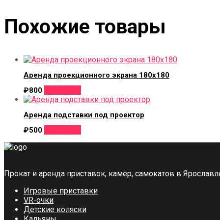
Похожие товары
Аренда проекционного экрана 180х180
В корзину
₽
800
Аренда подставки под проектор
В корзину
₽
500
Прокат и аренда приставок, камер, самокатов в Ярославл
Игровые приставки
VR-очки
Детские коляски
Кальяны