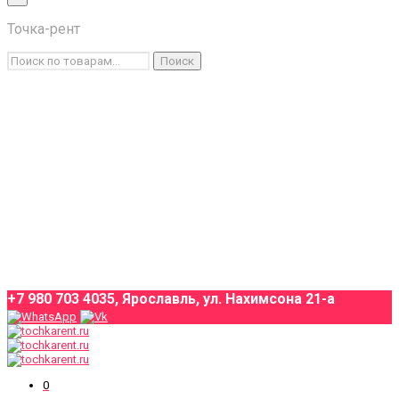
×
Точка-рент
Каталог товаров
Искать:
Поиск
Условия аренды
О компании
Оплата и доставка
Контакты
+7 980 703 4035, Ярославль, ул. Нахимсона 21-а
0